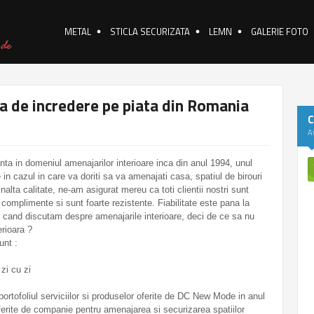
METAL
STICLA SECURIZATA
LEMN
GALERIE FOTO
 de incredere pe piata din Romania
C
Av
a in domeniul amenajarilor interioare inca din anul 1994, unul
in cazul in care va doriti sa va amenajati casa, spatiul de birouri
inalta calitate, ne-am asigurat mereu ca toti clientii nostri sunt
complimente si sunt foarte rezistente. Fiabilitate este pana la
cand discutam despre amenajarile interioare, deci de ce sa nu
erioara ?
unt :
 zi cu zi
portofoliul serviciilor si produselor oferite de DC New Mode in anul
oferite de companie pentru amenajarea si securizarea spatiilor