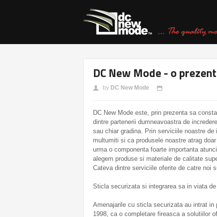
DC New Mode - o prezenta
by
DC New Mode
👤
📅
DC New Mode este, prin prezenta sa constant
dintre partenerii dumneavoastra de incredere 
sau chiar gradina. Prin serviciile noastre de 
multumiti si ca produsele noastre atrag doar 
urma o componenta foarte importanta atunci 
alegem produse si materiale de calitate sup
Cateva dintre serviciile oferite de catre noi s
Sticla securizata si integrarea sa in viata de
Amenajarile cu sticla securizata au intrat in 
1998, ca o completare fireasca a solutiilor 