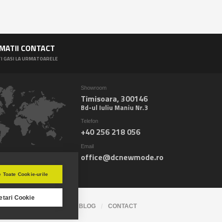
MATII CONTACT
I GASI LA URMATOARELE
Showroom
Timisoara, 300146
Bd-ul Iuliu Maniu Nr.3
Telefon
+40 256 218 056
Email
office@dcnewmode.ro
 Toate Cookie-urile
etari Cookie
LEMN
PORTOFOLIU
BLOG
CONTACT