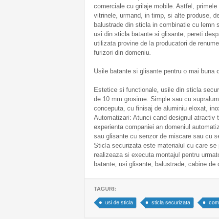
comerciale cu grilaje mobile. Astfel, primel
vitrinele, urmand, in timp, si alte produse, de
balustrade din sticla in combinatie cu lemn s
usi din sticla batante si glisante, pereti despar
utilizata provine de la producatori de renume 
furizori din domeniu.
Usile batante si glisante pentru o mai buna
Estetice si functionale, usile din sticla secu
de 10 mm grosime. Simple sau cu supralumin
conceputa, cu finisaj de aluminiu eloxat, ino
Automatizari: Atunci cand designul atractiv 
experienta companiei an domeniul automatiz
sau glisante cu senzor de miscare sau cu s
Sticla securizata este materialul cu care se
realizeaza si executa montajul pentru urmatoar
batante, usi glisante, balustrade, cabine de d
TAGURI:
usi de sticla
sticla securizata
comp