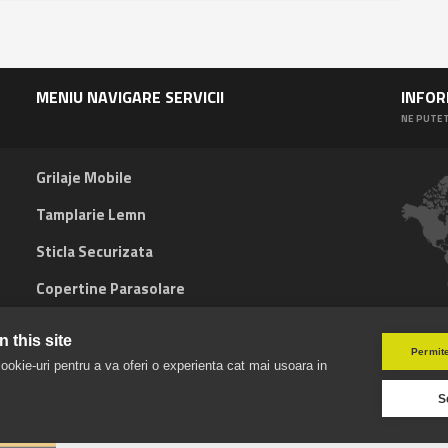
MENIU NAVIGARE SERVICII
INFOR
NE PUTET
Grilaje Mobile
Tamplarie Lemn
Sticla Securizata
Copertine Parasolare
 this site
Permite
ookie-uri pentru a va oferi o experienta cat mai usoara in
S
HOME
METAL
STICLA