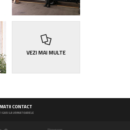

VEZI MAI MULTE
MATII CONTACT
I GASI LA URMATOARELE
Showroom