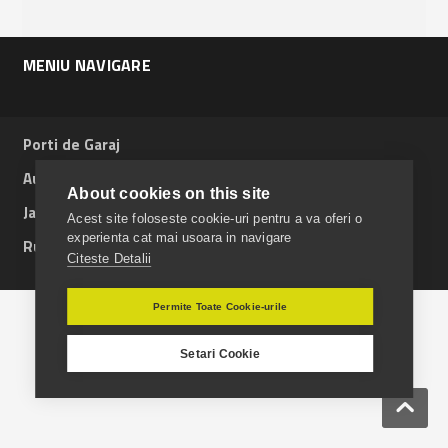
MENIU NAVIGARE
Porti de Garaj
Automatizari
About cookies on this site
Jaluzele si Storuri
Acest site foloseste cookie-uri pentru a va oferi o
experienta cat mai usoara in navigare
Rulouri Aluminiu
Citeste Detalii
Permite Toate Cookie-urile
Setari Cookie
