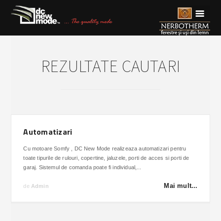
☰
REZULTATE CAUTARI
Automatizari
Cu motoare Somfy , DC New Mode realizeaza automatizari pentru
toate tipurile de rulouri, copertine, jaluzele, porti de acces si porti de
garaj. Sistemul de comanda poate fi individual,...
Mai mult...
de
Admin