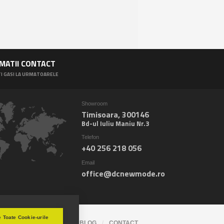
MATII CONTACT
I GASI LA URMATOARELE
Showroom
Timisoara, 300146
Bd-ul Iuliu Maniu Nr.3
Telefon
+40 256 218 056
Email
office@dcnewmode.ro
 Toate Cookie-urile
LEMN
PORTOFOLIU
BLOG
CONTACT