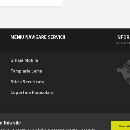
MENIU NAVIGARE SERVICII
INFOR
NE PUTET
Grilaje Mobile
Tamplarie Lemn
Sticla Securizata
Copertine Parasolare
 this site
Permite
HOME
METAL
STICLA